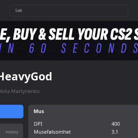
HeavyGod
ikita Martynenko
Mus
DPI
400
Musefølsomhet
3.1
History