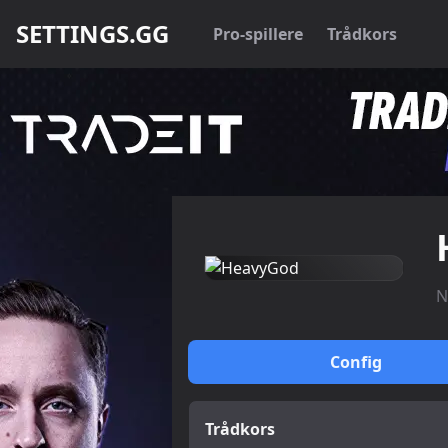
SETTINGS.GG
Pro-spillere
Trådkors
N
Config
Trådkors