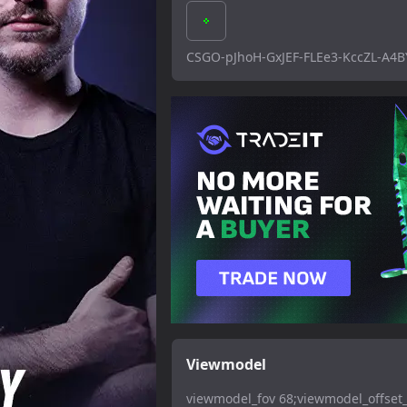
CSGO-pJhoH-GxJEF-FLEe3-KccZL-A4
Viewmodel
viewmodel_fov 68;viewmodel_offset