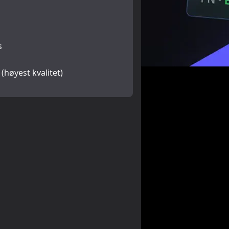
s
 (høyest kvalitet)
å