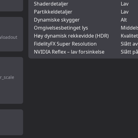
Shaderdetaljer
Lav
Partikkeldetaljer
Lav
Dynamiske skygger
Alt
Omgivelsesbetinget lys
Middel
Høy dynamisk rekkevidde (HDR)
Kvalitet
owloadout
FidelityFX Super Resolution
Slått av
NVIDIA Reflex – lav forsinkelse
Slått p
r_scale