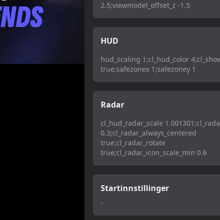
2.5;viewmodel_offset_z -1.5
HUD
hud_scaling 1;cl_hud_color 4;cl_sh
true;safezonex 1;safezoney 1
Radar
cl_hud_radar_scale 1.001301;cl_rada
0.3;cl_radar_always_centered
true;cl_radar_rotate
true;cl_radar_icon_scale_min 0.6
Startinnstillinger
-