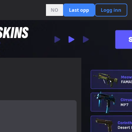
NO
Last opp
Logg inn