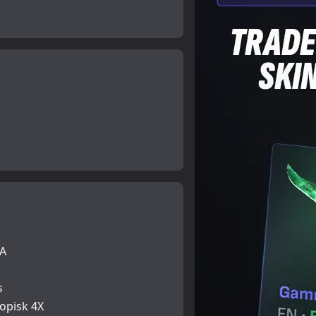
å
A
s
opisk 4X