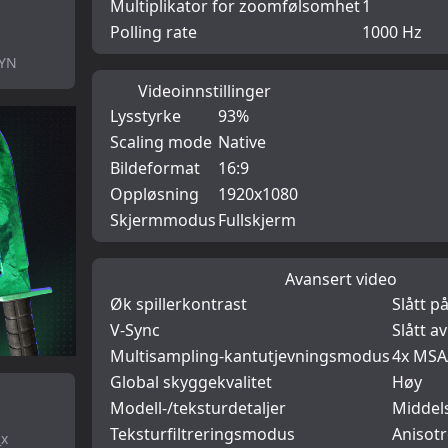
Multiplikator for zoomfølsomhet
1
Polling rate
1000 Hz
BYN
Videoinnstillinger
Lysstyrke
93%
Scaling mode
Native
Bildeformat
16:9
Oppløsning
1920x1080
Skjermmodus
Fullskjerm
Avansert video
Øk spillerkontrast
Slått p
V-Sync
Slått av
Multisampling-kantutjevningsmodus
4x MSA
Global skyggekvalitet
Høy
Modell-/teksturdetaljer
Middel
Teksturfiltreringsmodus
Anisotr
_x