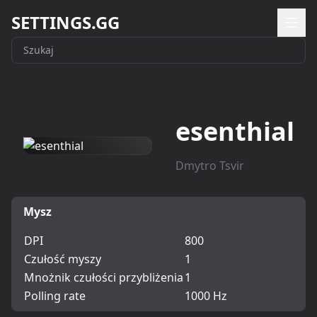
SETTINGS.GG
esenthial
Dmytro Tsvir
Mysz
DPI
800
Czułość myszy
1
Mnożnik czułości przybliżenia
1
Polling rate
1000 Hz