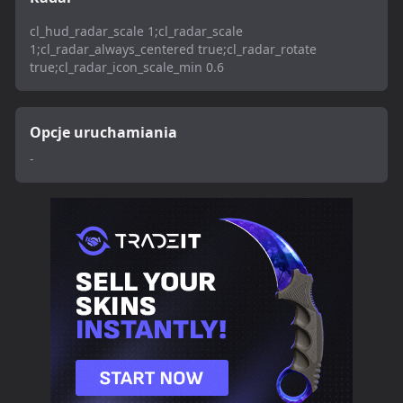
cl_hud_radar_scale 1;cl_radar_scale
1;cl_radar_always_centered true;cl_radar_rotate
true;cl_radar_icon_scale_min 0.6
Opcje uruchamiania
-