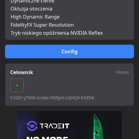
Dynamiczne cienie
Okluzja otoczenia
High Dynamic Range
FidelityFX Super Resolution
Tryb niskiego opóźnienia NVIDIA Reflex
Config
Celownik
History
CSGO-y74Xk-crxAo-5N9p4-LQnQ4-KS8SA