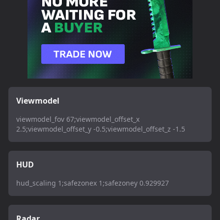
Viewmodel
viewmodel_fov 67;viewmodel_offset_x
2.5;viewmodel_offset_y -0.5;viewmodel_offset_z -1.5
HUD
hud_scaling 1;safezonex 1;safezoney 0.929927
Radar