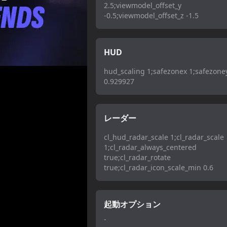
2.5;viewmodel_offset_y
-0.5;viewmodel_offset_z -1.5
HUD
hud_scaling 1;safezonex 1;safezone
0.929927
レーダー
cl_hud_radar_scale 1;cl_radar_scale
1;cl_radar_always_centered
true;cl_radar_rotate
true;cl_radar_icon_scale_min 0.6
起動オプション
-