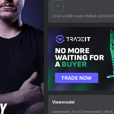
CSGO-y74Xk-crxAo-5N9p4-LQnQ4-K
Viewmodel
viewmodel_fov 67;viewmodel_offset