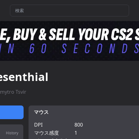
esenthial
mytro Tsvir
マウス
DPI
800
マウス感度
1
History