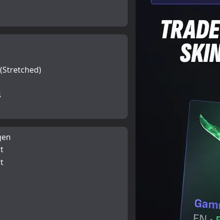
(Stretched)
4
gen
t
t