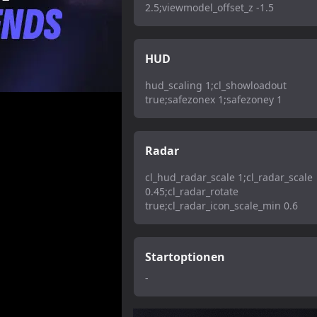
2.5;viewmodel_offset_z -1.5
HUD
hud_scaling 1;cl_showloadout
true;safezonex 1;safezoney 1
Radar
cl_hud_radar_scale 1;cl_radar_scale
0.45;cl_radar_rotate
true;cl_radar_icon_scale_min 0.6
Startoptionen
-