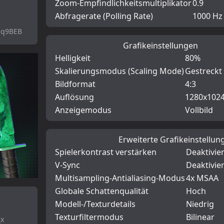
Zoom-Empfindlichkeitsmultiplikator
0.9
Abfragerate (Polling Rate)
1000 Hz
-q9BEB
Grafikeinstellungen
Helligkeit
80%
Skalierungsmodus (Scaling Mode)
Gestreckt 
Bildformat
4:3
Auflösung
1280x102
Anzeigemodus
Vollbild
Erweiterte Grafikeinstellun
Spielerkontrast verstärken
Deaktivier
V-Sync
Deaktivier
Multisampling-Antialiasing-Modus
4x MSAA
Globale Schattenqualität
Hoch
Modell-/Texturdetails
Niedrig
Texturfiltermodus
Bilinear
_x