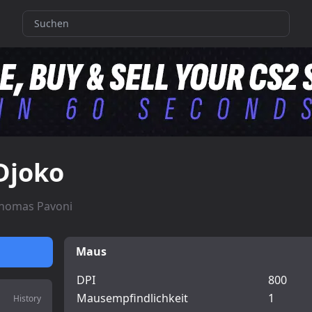
Djoko
homas Pavoni
Maus
DPI
800
Mausempfindlichkeit
1
History