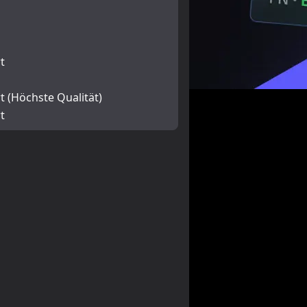
t
t (Höchste Qualität)
t