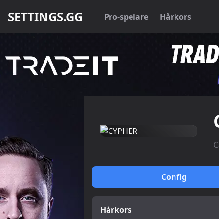
SETTINGS.GG
Pro-spelare
Hårkors
C
Config
Hårkors