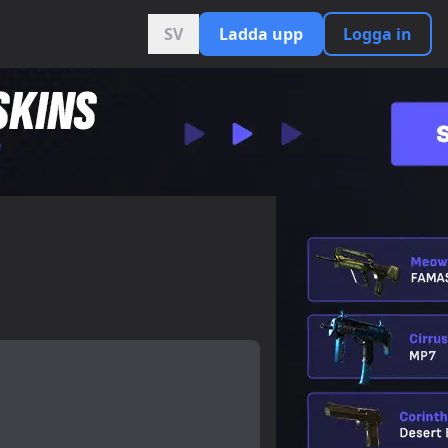
SV
Ladda upp
Logga in