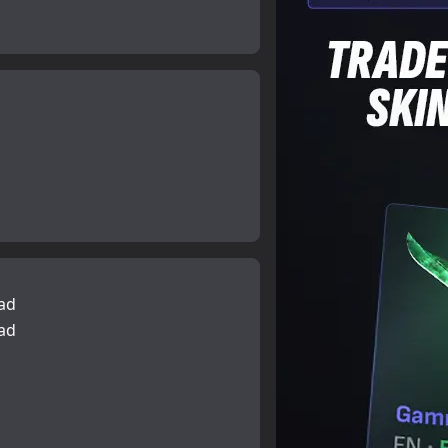
rad
rad