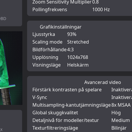
Zoom Sensitivity Multiplier
0.8
Pollingfrekvens
1000 Hz
QBD
Grafikinställningar
Ljusstyrka
93%
Scaling mode
Stretched
Bildförhållande
4:3
Upplösning
1024x768
Visningsläge
Helskärm
Avancerad video
Förstärk kontrasten på spelare
Inaktive
V-Sync
Inaktive
Multisampling-kantutjämningsläge
8x MSAA
Global skuggkvalitet
Hög
Detaljnivå för modeller/textur
Medium
Texturfiltreringsläge
Bilinjär
_x