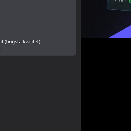
at (högsta kvalitet)
d