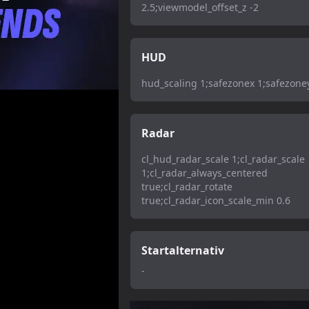
2.5;viewmodel_offset_z -2
HUD
hud_scaling 1;safezonex 1;safezone
Radar
cl_hud_radar_scale 1;cl_radar_scale
1;cl_radar_always_centered
true;cl_radar_rotate
true;cl_radar_icon_scale_min 0.6
Startalternativ
-