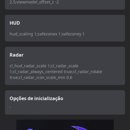
2.5;viewmodel_offset_z -2
HUD
hud_scaling 1;safezonex 1;safezoney 1
Radar
cl_hud_radar_scale 1;cl_radar_scale
1;cl_radar_always_centered true;cl_radar_rotate
true;cl_radar_icon_scale_min 0.6
Opções de inicialização
-