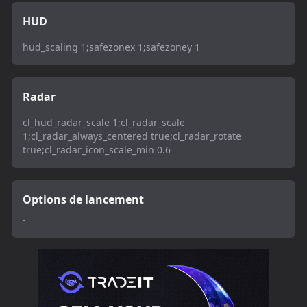
HUD
hud_scaling 1;safezonex 1;safezoney 1
Radar
cl_hud_radar_scale 1;cl_radar_scale
1;cl_radar_always_centered true;cl_radar_rotate
true;cl_radar_icon_scale_min 0.6
Options de lancement
-