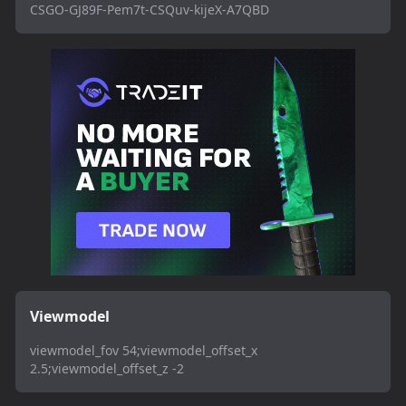
CSGO-GJ89F-Pem7t-CSQuv-kijeX-A7QBD
Viewmodel
viewmodel_fov 54;viewmodel_offset_x
2.5;viewmodel_offset_z -2