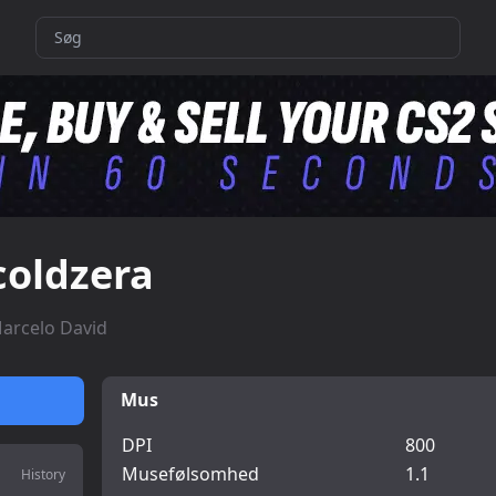
coldzera
arcelo David
Mus
DPI
800
Musefølsomhed
1.1
History