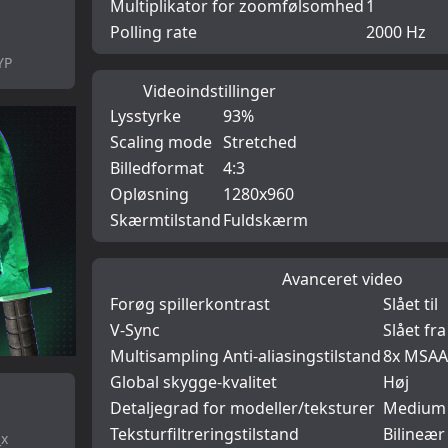
Multiplikator for zoomfølsomhed
1
Polling rate
2000 Hz
YP
Videoindstillinger
Lysstyrke
93%
Scaling mode
Stretched
Billedformat
4:3
Opløsning
1280x960
Skærmtilstand
Fuldskærm
Avanceret video
Forøg spillerkontrast
Slået til
V-Sync
Slået fra
Multisampling Anti-aliasingstilstand
8x MSAA
Global skygge-kvalitet
Høj
Detaljegrad for modeller/teksturer
Medium
Teksturfiltreringstilstand
Bilineær
_x