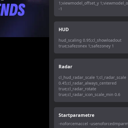
1;viewmodel_offset_y 1;viewmodel_o
-1
HUD
hud_scaling 0.95;cl_showloadout
true;safezonex 1;safezoney 1
Radar
cl_hud_radar_scale 1;cl_radar_scale
0.45;cl_radar_always_centered
true;cl_radar_rotate
true;cl_radar_icon_scale_min 0.6
Startparametre
-noforcemaccel -usenoforcedmparm