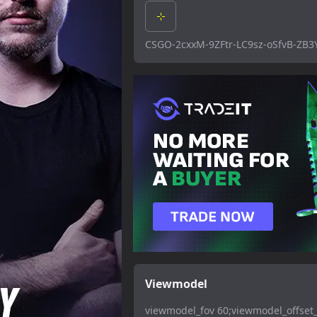
CSGO-2cxxM-9ZFtr-LC9sz-oSfvB-ZB3
Viewmodel
viewmodel_fov 60;viewmodel_offset