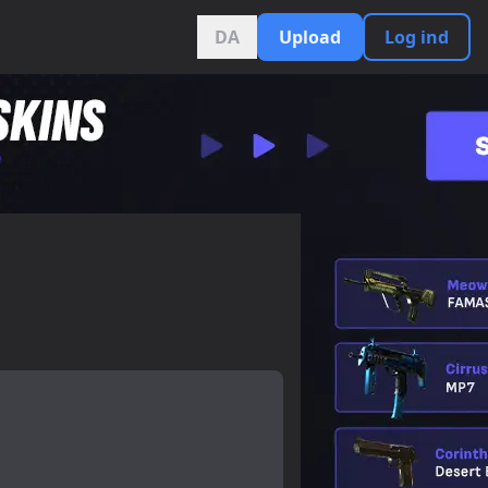
DA
Upload
Log ind