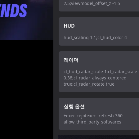
2.5;viewmodel_offset_z -1.5
HUD
hud_scaling 1.1;cl_hud_color 4
레이더
cl_hud_radar_scale 1;cl_radar_scale
0.38;cl_radar_always_centered
true;cl_radar_rotate true
실행 옵션
+exec cejotexec -refresh 360 -
allow_third_party_softwares