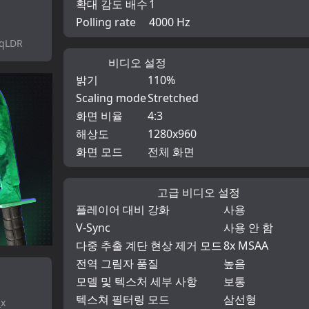
확대 감도 배수
1
Polling rate
4000 Hz
zqLDR
비디오 설정
밝기
110%
Scaling mode
Stretched
화면 비율
4:3
해상도
1280x960
화면 모드
전체 화면
고급 비디오 설정
플레이어 대비 강화
사용
V-Sync
사용 안 함
다중 추출 계단 현상 제거 모드
8x MSAA
전역 그림자 품질
높음
모델 및 텍스처 세부 사항
보통
텍스쳐 필터링 모드
삼선형
_x