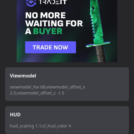
Viewmodel
viewmodel_fov 68;viewmodel_offset_x
2.5;viewmodel_offset_z -1.5
HUD
hud_scaling 1.1;cl_hud_color 4