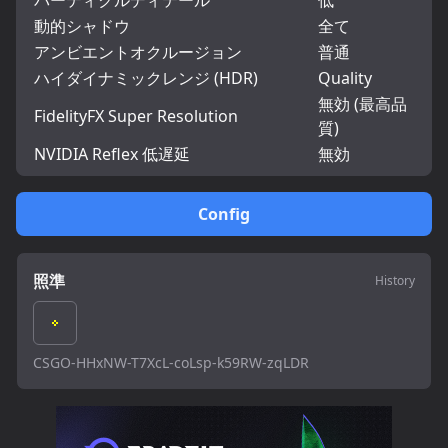
パーティクルディテール
低
動的シャドウ
全て
アンビエントオクルージョン
普通
ハイダイナミックレンジ (HDR)
Quality
無効 (最高品
FidelityFX Super Resolution
質)
NVIDIA Reflex 低遅延
無効
Config
照準
History
CSGO-HHxNW-T7XcL-coLsp-k59RW-zqLDR