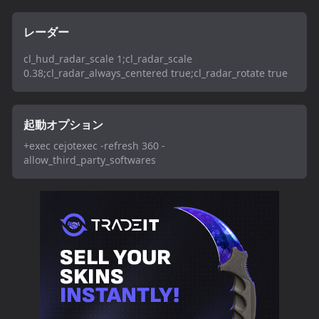
レーダー
cl_hud_radar_scale 1;cl_radar_scale
0.38;cl_radar_always_centered true;cl_radar_rotate true
起動オプション
+exec cejotexec -refresh 360 -
allow_third_party_softwares