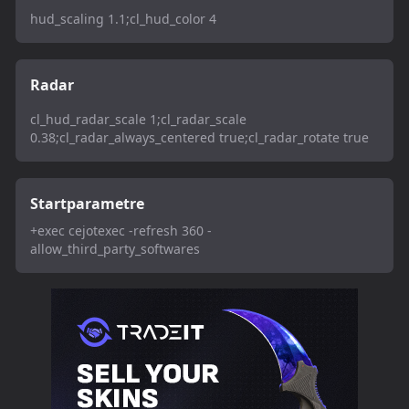
hud_scaling 1.1;cl_hud_color 4
Radar
cl_hud_radar_scale 1;cl_radar_scale
0.38;cl_radar_always_centered true;cl_radar_rotate true
Startparametre
+exec cejotexec -refresh 360 -
allow_third_party_softwares