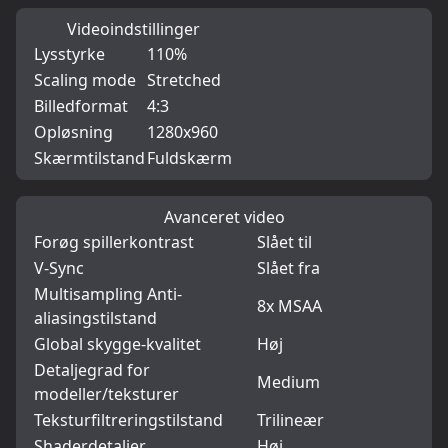
Videoindstillinger
Lysstyrke
110%
Scaling mode
Stretched
Billedformat
4:3
Opløsning
1280x960
Skærmtilstand
Fuldskærm
Avanceret video
Forøg spillerkontrast
Slået til
V-Sync
Slået fra
Multisampling Anti-
8x MSAA
aliasingstilstand
Global skygge-kvalitet
Høj
Detaljegrad for
Medium
modeller/teksturer
Teksturfiltreringstilstand
Trilineær
Shaderdetaljer
Høj