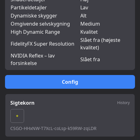
Partikeldetajler
Lav
Dynamiske skygger
Alt
Omgivende selvskygning
Medium
High Dynamic Range
Kvalitet
Slået fra (højeste
FidelityFX Super Resolution
kvalitet)
NVIDIA Reflex – lav
Slået fra
forsinkelse
Config
Sigtekorn
History
CSGO-HHxNW-T7XcL-coLsp-k59RW-zqLDR