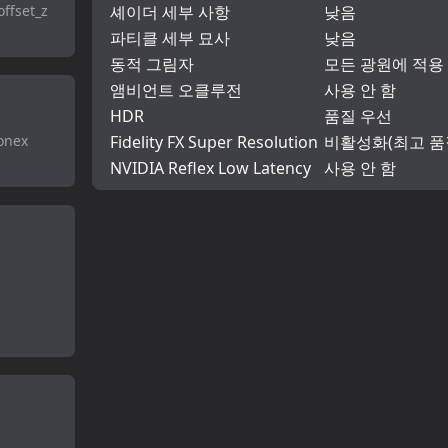
ffset_z
셰이더 세부 사항
낮음
파티클 세부 묘사
낮음
동적 그림자
모든 광원에 적용
앰비언트 오클루전
사용 안 함
HDR
품질 우선
zonex
Fidelity FX Super Resolution
비활성화(최고 품
NVIDIA Reflex Low Latency
사용 안 함