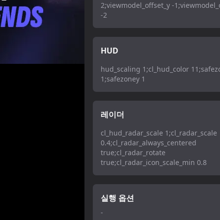
2;viewmodel_offset_y -1;viewmodel_o
-2
HUD
hud_scaling 1;cl_hud_color 11;safe
1;safezoney 1
레이더
cl_hud_radar_scale 1;cl_radar_scale
0.4;cl_radar_always_centered
true;cl_radar_rotate
true;cl_radar_icon_scale_min 0.8
실행 옵션
-