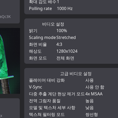
확대 감도 배수
1
Polling rate
1000 Hz
aQc3K
비디오 설정
밝기
100%
Scaling mode
Stretched
화면 비율
4:3
해상도
1280x1024
화면 모드
전체 화면
고급 비디오 설정
플레이어 대비 강화
사용
V-Sync
사용 안 함
다중 추출 계단 현상 제거 모드
4x MSAA
전역 그림자 품질
높음
모델 및 텍스처 세부 사항
낮음
텍스쳐 필터링 모드
쌍선형
_x