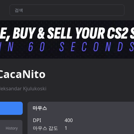
CacaNito
leksandar Kjulukoski
마우스
DPI
400
마우스 감도
1
History