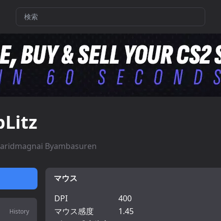
bLitz
aridmagnai Byambasuren
マウス
DPI
400
マウス感度
1.45
History