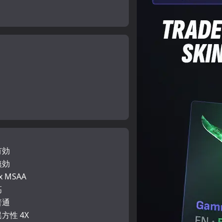
有効
無効
x MSAA
高
普通
方性 4X