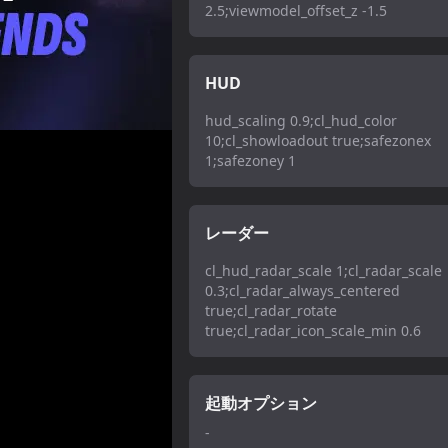
2.5;viewmodel_offset_z -1.5
HUD
hud_scaling 0.9;cl_hud_color
10;cl_showloadout true;safezonex
1;safezoney 1
レーダー
cl_hud_radar_scale 1;cl_radar_scale
0.3;cl_radar_always_centered
true;cl_radar_rotate
true;cl_radar_icon_scale_min 0.6
起動オプション
-