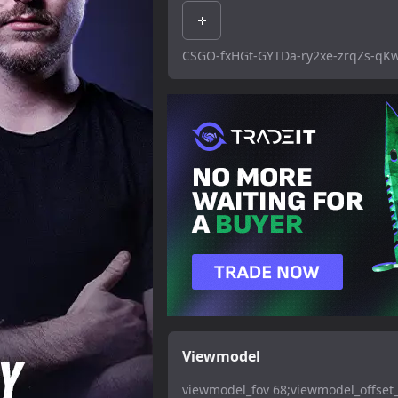
CSGO-fxHGt-GYTDa-ry2xe-zrqZs-qK
Viewmodel
viewmodel_fov 68;viewmodel_offset