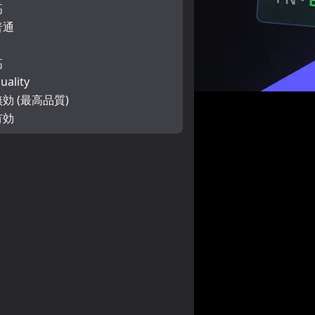
高
普通
高
uality
無効 (最高品質)
有効