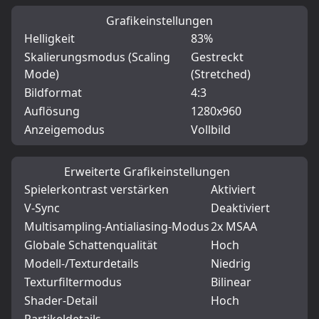
Grafikeinstellungen
Helligkeit
83%
Skalierungsmodus (Scaling
Gestreckt
Mode)
(Stretched)
Bildformat
4:3
Auflösung
1280x960
Anzeigemodus
Vollbild
Erweiterte Grafikeinstellungen
Spielerkontrast verstärken
Aktiviert
V-Sync
Deaktiviert
Multisampling-Antialiasing-Modus
2x MSAA
Globale Schattenqualität
Hoch
Modell-/Texturdetails
Niedrig
Texturfiltermodus
Bilinear
Shader-Detail
Hoch