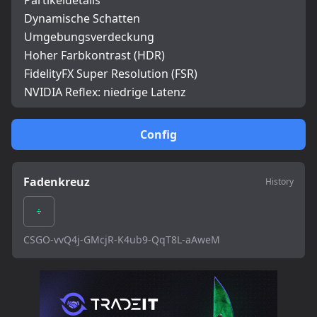
Partikeldetails
Dynamische Schatten
Umgebungsverdeckung
Hoher Farbkontrast (HDR)
FidelityFX Super Resolution (FSR)
NVIDIA Reflex: niedrige Latenz
Config
Fadenkreuz
History
CSGO-vvQ4j-GMcjR-K4ub9-QqT8L-aAweM