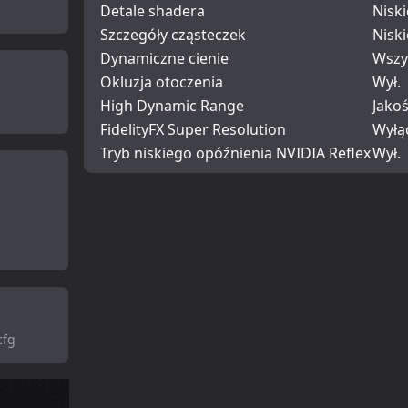
Detale shadera
Niski
Szczegóły cząsteczek
Niski
Dynamiczne cienie
Wszy
Okluzja otoczenia
Wył.
High Dynamic Range
Jako
FidelityFX Super Resolution
Wyłą
Tryb niskiego opóźnienia NVIDIA Reflex
Wył.
cfg