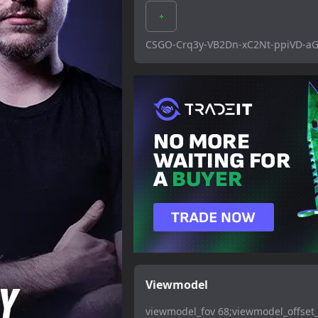
CSGO-Crq3y-VB2Dn-xC2Nt-ppiVD-a
Viewmodel
viewmodel_fov 68;viewmodel_offset