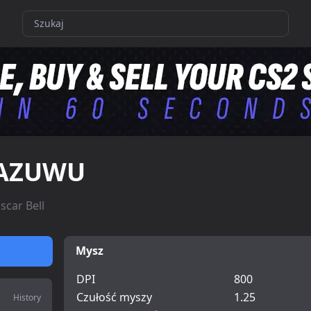
AZUWU
scar Bell
Mysz
DPI
800
Czułość myszy
1.25
History