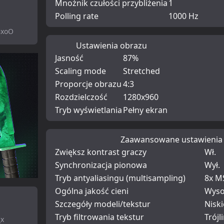
Mnożnik czułości przybliżenia
1
Polling rate
1000 Hz
GxoO
Ustawienia obrazu
Jasność
87%
Scaling mode
Stretched
Proporcje obrazu
4:3
Rozdzielczość
1280x960
Tryb wyświetlania
Pełny ekran
Zaawansowane ustawienia
Zwiększ kontrast graczy
Wł.
Synchronizacja pionowa
Wył.
Tryb antyaliasingu (multisampling)
8x M
Ogólna jakość cieni
Wys
Szczegóły modeli/tekstur
Niski
Tryb filtrowania tekstur
Trójl
_x