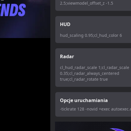
2.5;viewmodel_offset_z -1.5
HUD
hud_scaling 0.95;cl_hud_color 6
Radar
cl_hud_radar_scale 1;cl_radar_scale
0.35;cl_radar_always_centered
true;cl_radar_rotate true
Opcje uruchamiania
-tickrate 128 -novid +exec autoexec.