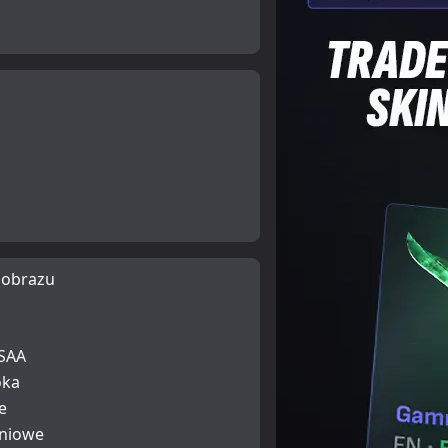
 obrazu
SAA
oka
e
iniowe