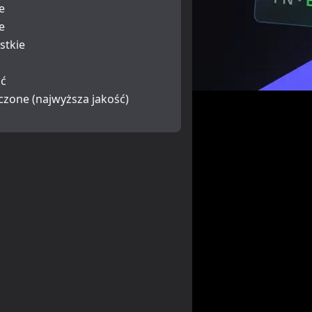
e
e
stkie
ść
czone (najwyższa jakość)