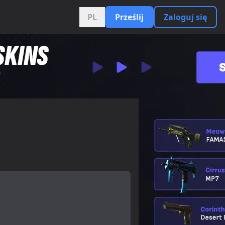
PL
Prześlij
Zaloguj się