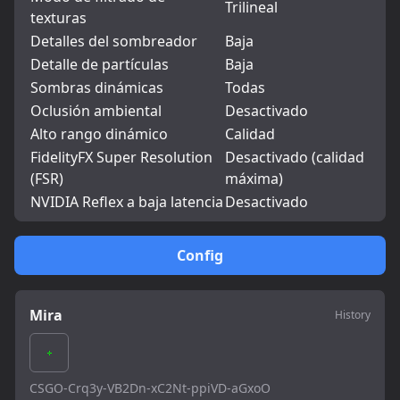
Trilineal
texturas
Detalles del sombreador
Baja
Detalle de partículas
Baja
Sombras dinámicas
Todas
Oclusión ambiental
Desactivado
Alto rango dinámico
Calidad
FidelityFX Super Resolution
Desactivado (calidad
(FSR)
máxima)
NVIDIA Reflex a baja latencia
Desactivado
Config
Mira
History
CSGO-Crq3y-VB2Dn-xC2Nt-ppiVD-aGxoO