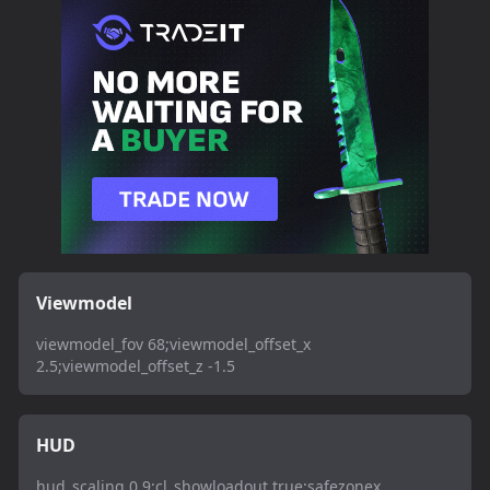
Viewmodel
viewmodel_fov 68;viewmodel_offset_x
2.5;viewmodel_offset_z -1.5
HUD
hud_scaling 0.9;cl_showloadout true;safezonex