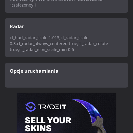
1;safezoney 1
Radar
cl_hud_radar_scale 1.015;cl_radar_scale
0.3;cl_radar_always_centered true;cl_radar_rotate
true;cl_radar_icon_scale_min 0.6
Opcje uruchamiania
-