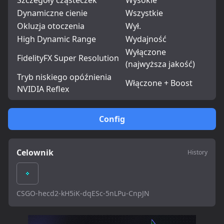
Szczegóły cząsteczek
Wysokie
Dynamiczne cienie
Wszystkie
Okluzja otoczenia
Wył.
High Dynamic Range
Wydajność
Wyłączone
FidelityFX Super Resolution
(najwyższa jakość)
Tryb niskiego opóźnienia
Włączone + Boost
NVIDIA Reflex
Config
Celownik
History
CSGO-hecd2-kH5iK-dqESc-5nLPu-CnpJN