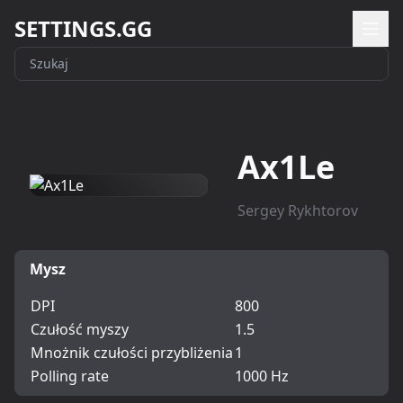
SETTINGS.GG
Ax1Le
Sergey Rykhtorov
Mysz
DPI
800
Czułość myszy
1.5
Mnożnik czułości przybliżenia
1
Polling rate
1000 Hz