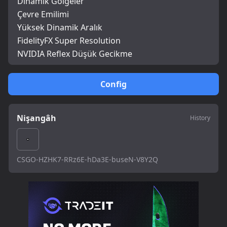
Dinamik Gölgeler
Çevre Emilimi
Yüksek Dinamik Aralık
FidelityFX Super Resolution
NVIDIA Reflex Düşük Gecikme
Config
Nişangâh
History
CSGO-HZHK7-RRz6E-hDa3E-buseN-V8Y2Q