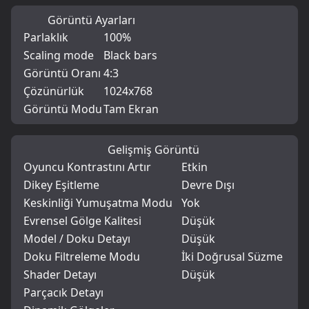
Görüntü Ayarları
Parlaklık
100%
Scaling mode
Black bars
Görüntü Oranı
4:3
Çözünürlük
1024x768
Görüntü Modu
Tam Ekran
Gelişmiş Görüntü
Oyuncu Kontrastını Artır
Etkin
Dikey Eşitleme
Devre Dışı
Keskinliği Yumuşatma Modu
Yok
Evrensel Gölge Kalitesi
Düşük
Model / Doku Detayı
Düşük
Doku Filtreleme Modu
İki Doğrusal Süzme
Shader Detayı
Düşük
Parçacık Detayı