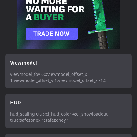
Viewmodel
viewmodel_fov 60;viewmodel_offset_x
1;viewmodel_offset_y 1;viewmodel_offset_z -1.5
HUD
hud_scaling 0.95;cl_hud_color 4;cl_showloadout
true;safezonex 1;safezoney 1