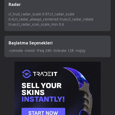
Radar
cl_hud_radar_scale 0.97;cl_radar_scale
0.4;cl_radar_always_centered true;cl_radar_rotate
true;cl_radar_icon_scale_min 0.6
Başlatma Seçenekleri
-console -novid -freq 240 -tickrate 128 -nojoy