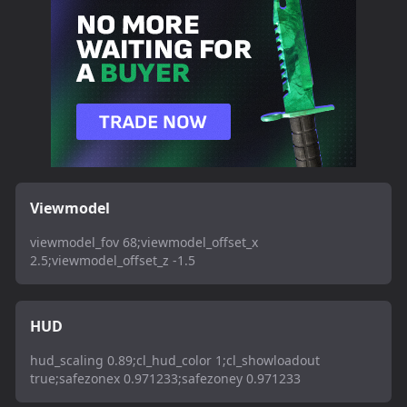
Viewmodel
viewmodel_fov 68;viewmodel_offset_x
2.5;viewmodel_offset_z -1.5
HUD
hud_scaling 0.89;cl_hud_color 1;cl_showloadout
true;safezonex 0.971233;safezoney 0.971233