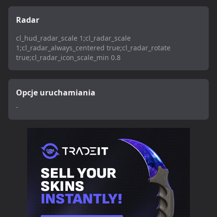
Radar
cl_hud_radar_scale 1;cl_radar_scale
1;cl_radar_always_centered true;cl_radar_rotate
true;cl_radar_icon_scale_min 0.8
Opcje uruchamiania
-