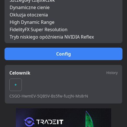
Szczegóły cząsteczek
Dynamiczne cienie
Okluzja otoczenia
High Dynamic Range
FidelityFX Super Resolution
Tryb niskiego opóźnienia NVIDIA Reflex
Config
Celownik
History
CSGO-HwmEV-5QB5V-Bs5fw-fuzJN-Ms8rN