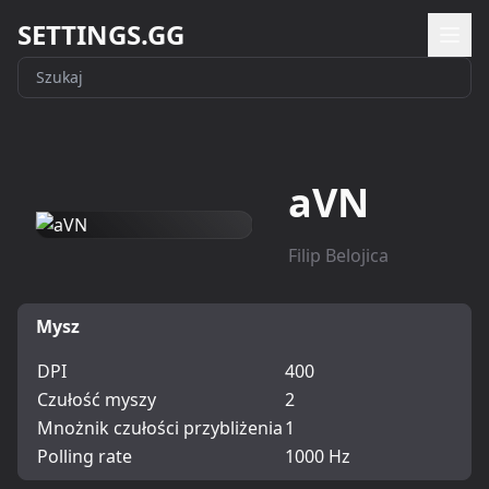
SETTINGS.GG
aVN
Filip Belojica
Mysz
DPI
400
Czułość myszy
2
Mnożnik czułości przybliżenia
1
Polling rate
1000 Hz