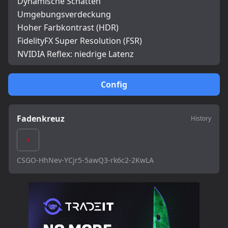
Dynamische Schatten
Umgebungsverdeckung
Hoher Farbkontrast (HDR)
FidelityFX Super Resolution (FSR)
NVIDIA Reflex: niedrige Latenz
Config
Fadenkreuz
History
CSGO-HhNev-YCjr5-5awQ3-rk6c2-2KwLA