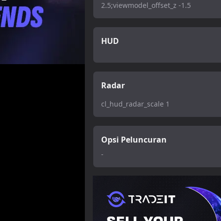
2.5;viewmodel_offset_z -1.5
HUD
Radar
cl_hud_radar_scale 1
Opsi Peluncuran
-