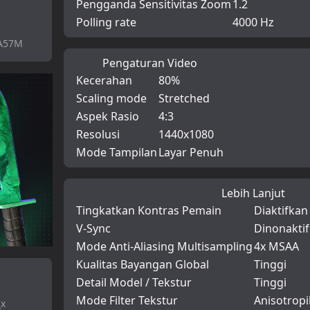
Pengganda Sensitivitas Zoom
1.2
Polling rate
4000 Hz
vA57M
Pengaturan Video
Kecerahan
80%
Scaling mode
Stretched
Aspek Rasio
4:3
Resolusi
1440x1080
Mode Tampilan
Layar Penuh
Lebih Lanjut
Tingkatkan Kontras Pemain
Diaktifkan
V-Sync
Dinonakti
Mode Anti-Aliasing Multisampling
4x MSAA
Kualitas Bayangan Global
Tinggi
Detail Model / Tekstur
Tinggi
Mode Filter Tekstur
Anisotropi
_x