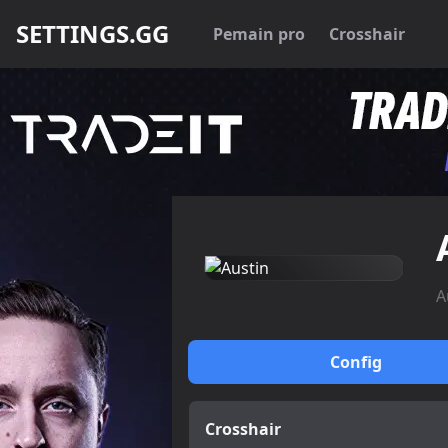
SETTINGS.GG
Pemain pro
Crosshair
A
Config
Crosshair