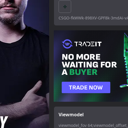
CSGO-fkWWk-898XV-GPF8k-3mdAi-
Viewmodel
viewmodel_fov 64;viewmodel_offset