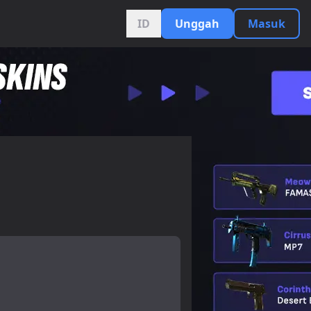
ID
Unggah
Masuk