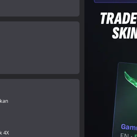
fkan
k 4X