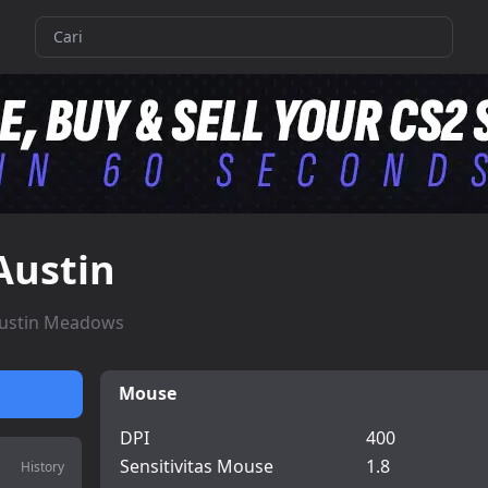
Austin
ustin Meadows
Mouse
DPI
400
Sensitivitas Mouse
1.8
History