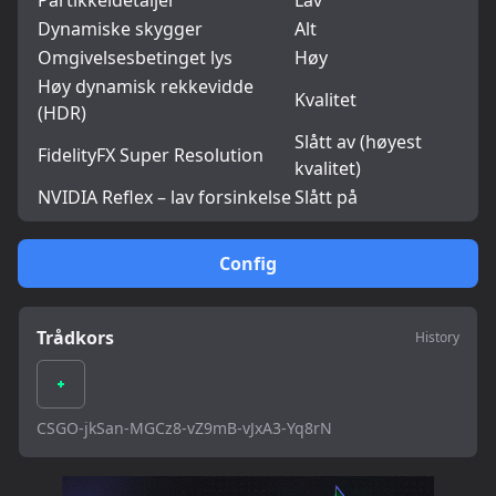
Partikkeldetaljer
Lav
Dynamiske skygger
Alt
Omgivelsesbetinget lys
Høy
Høy dynamisk rekkevidde
Kvalitet
(HDR)
Slått av (høyest
FidelityFX Super Resolution
kvalitet)
NVIDIA Reflex – lav forsinkelse
Slått på
Config
Trådkors
History
CSGO-jkSan-MGCz8-vZ9mB-vJxA3-Yq8rN