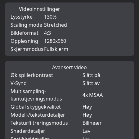
Videoinnstillinger
Lysstyrke
130%
Scaling mode
Stretched
Bildeformat
4:3
Oppløsning
1280x960
Skjermmodus
Fullskjerm
Avansert video
Øk spillerkontrast
Slått på
V-Sync
Slått av
Multisampling-
4x MSAA
kantutjevningsmodus
Global skyggekvalitet
Høy
Modell-/teksturdetaljer
Høy
Teksturfiltreringsmodus
Bilineær
Shaderdetaljer
Lav