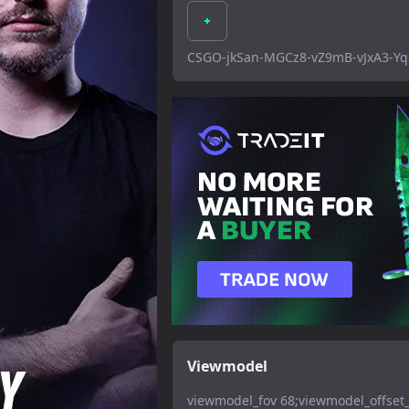
CSGO-jkSan-MGCz8-vZ9mB-vJxA3-Y
Viewmodel
viewmodel_fov 68;viewmodel_offset