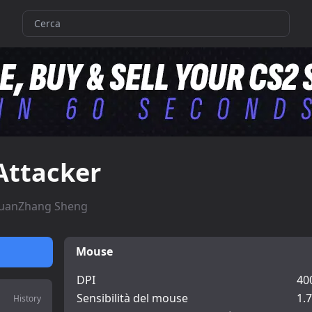
Attacker
uanZhang Sheng
Mouse
DPI
40
Sensibilità del mouse
1.7
History