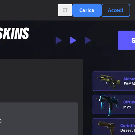
IT
Carica
Accedi
0