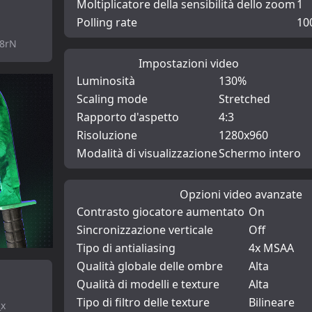
Moltiplicatore della sensibilità dello zoom
1
Polling rate
10
q8rN
Impostazioni video
Luminosità
130%
Scaling mode
Stretched
Rapporto d'aspetto
4:3
Risoluzione
1280x960
Modalità di visualizzazione
Schermo intero
Opzioni video avanzate
Contrasto giocatore aumentato
On
Sincronizzazione verticale
Off
Tipo di antialiasing
4x MSAA
Qualità globale delle ombre
Alta
Qualità di modelli e texture
Alta
Tipo di filtro delle texture
Bilineare
_x