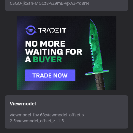
CSGO-jkSan-MGCz8-vZ9mB-vJxA3-Yq8rN
Viewmodel
viewmodel_fov 68;viewmodel_offset_x
2.5;viewmodel_offset_z -1.5