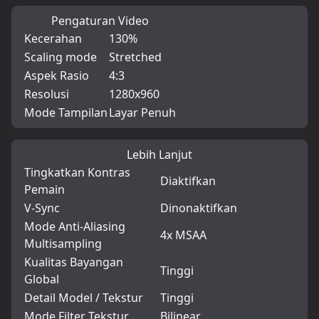
Pengaturan Video
Kecerahan
130%
Scaling mode
Stretched
Aspek Rasio
4:3
Resolusi
1280x960
Mode Tampilan
Layar Penuh
Lebih Lanjut
Tingkatkan Kontras
Diaktifkan
Pemain
V-Sync
Dinonaktifkan
Mode Anti-Aliasing
4x MSAA
Multisampling
Kualitas Bayangan
Tinggi
Global
Detail Model / Tekstur
Tinggi
Mode Filter Tekstur
Bilinear