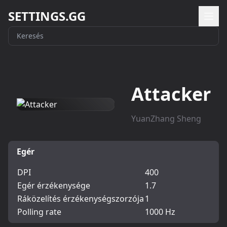
SETTINGS.GG
Attacker
YuanZhang Sheng
Egér
DPI
400
Egér érzékenysége
1.7
Ráközelítés érzékenységszorzója
1
Polling rate
1000 Hz