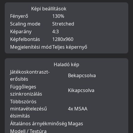
Képi beállítások
Fényerő
130%
Scaling mode
Stretched
Képarány
4:3
Képfelbontás
1280x960
Megjelenítési mód
Teljes képernyő
Haladó kép
Játékoskontraszt-
Bekapcsolva
erősítés
Függőleges
Kikapcsolva
szinkronizálás
Többszörös
mintavételezésű
4x MSAA
élsimítás
Általános árnyékminőség
Magas
Modell / Textúra