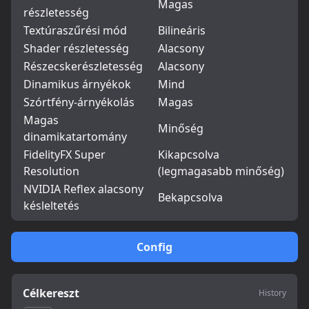
Magas
részletesség
Textúraszűrési mód
Bilineáris
Shader részletesség
Alacsony
Részecskerészletesség
Alacsony
Dinamikus árnyékok
Mind
Szórtfény-árnyékolás
Magas
Magas
Minőség
dinamikatartomány
FidelityFX Super
Kikapcsolva
Resolution
(legmagasabb minőség)
NVIDIA Reflex alacsony
Bekapcsolva
késleltetés
Config
Célkereszt
History