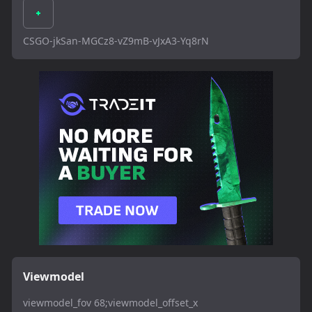
CSGO-jkSan-MGCz8-vZ9mB-vJxA3-Yq8rN
Viewmodel
viewmodel_fov 68;viewmodel_offset_x