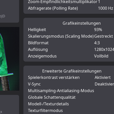
Zoom-Empfindlichkeitsmultiplikator
1
Abfragerate (Polling Rate)
1000 Hz
bJD
Grafikeinstellungen
Helligkeit
93%
Skalierungsmodus (Scaling Mode)
Gestreckt 
Bildformat
4:3
Auflösung
1280x102
Anzeigemodus
Vollbild
Erweiterte Grafikeinstellungen
Spielerkontrast verstärken
Aktiviert
V-Sync
Deaktivier
Multisampling-Antialiasing-Modus
Globale Schattenqualität
Modell-/Texturdetails
Texturfiltermodus
_x