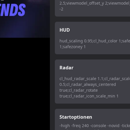
2.5;viewmodel_offset_y 2;viewmodel_
-2
HUD
hud_scaling 0.95;cl_hud_color 1;saf
1;safezoney 1
Radar
cl_hud_radar_scale 1.1;cl_radar_scal
0.5;cl_radar_always_centered
true;cl_radar_rotate
true;cl_radar_icon_scale_min 1
Startoptionen
-high -freq 240 -console -novid -tick