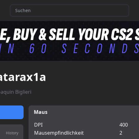
atarax1a
oaquin Biglieri
Maus
DPI
400
Mausempfindlichkeit
2
History