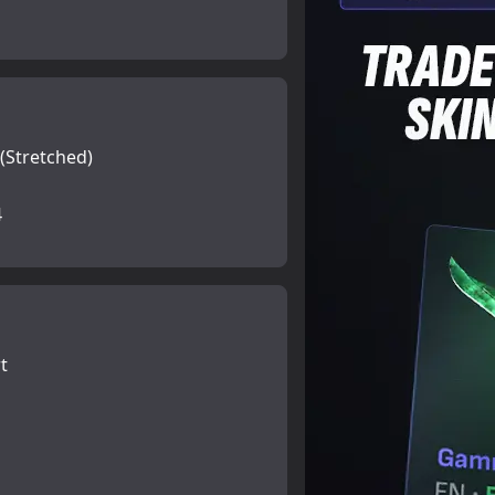
(Stretched)
4
t