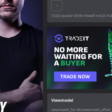
CSGO-pzoGV-zK59r-kSwGf-nXs2S-Fu
Viewmodel
viewmodel_fov 68;viewmodel_offset