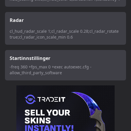
Radar
cl_hud_radar_scale 1;cl_radar_scale 0.28;cl_radar_rotate
true;cl_radar_icon_scale_min 0.6
Startinnstillinger
-freq 360 +fps_max 0 +exec autoexec.cfg -
allow_third_party_software