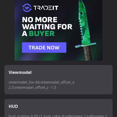
Viewmodel
viewmodel_fov 68;viewmodel_offset_x
2.5;viewmodel_offset_z -1.5
HUD
hud_scaling 0.95;cl_hud_color 8;safezonex 1;safezoney 1