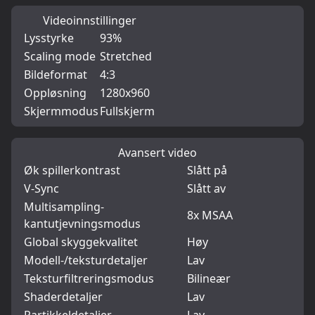
Videoinnstillinger
Lysstyrke
93%
Scaling mode
Stretched
Bildeformat
4:3
Oppløsning
1280x960
Skjermmodus
Fullskjerm
Avansert video
Øk spillerkontrast
Slått på
V-Sync
Slått av
Multisampling-
8x MSAA
kantutjevningsmodus
Global skyggekvalitet
Høy
Modell-/teksturdetaljer
Lav
Teksturfiltreringsmodus
Bilineær
Shaderdetaljer
Lav