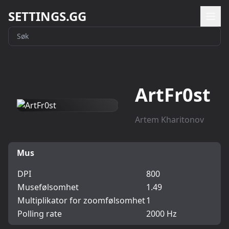
SETTINGS.GG
ArtFr0st
Artem Kharitonov
Mus
DPI
800
Musefølsomhet
1.49
Multiplikator for zoomfølsomhet
1
Polling rate
2000 Hz