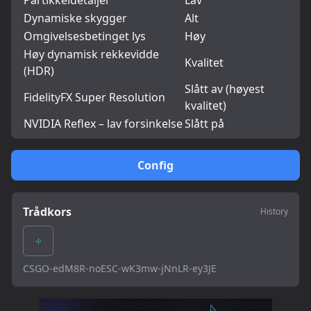
Partikkeldetaljer
Lav
Dynamiske skygger
Alt
Omgivelsesbetinget lys
Høy
Høy dynamisk rekkevidde
Kvalitet
(HDR)
Slått av (høyest
FidelityFX Super Resolution
kvalitet)
NVIDIA Reflex – lav forsinkelse
Slått på
Config
Trådkors
History
CSGO-edM8R-noESC-wK3mw-jNnLR-ey3JE