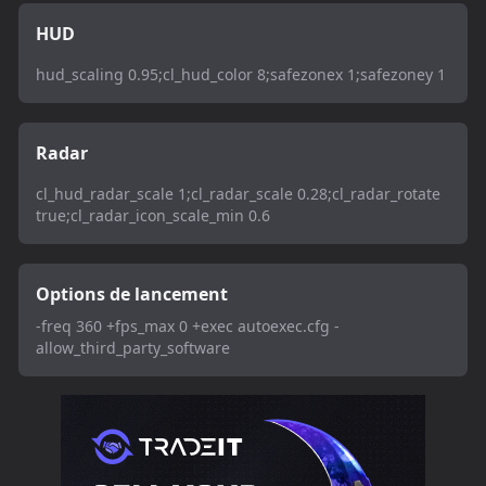
HUD
hud_scaling 0.95;cl_hud_color 8;safezonex 1;safezoney 1
Radar
cl_hud_radar_scale 1;cl_radar_scale 0.28;cl_radar_rotate
true;cl_radar_icon_scale_min 0.6
Options de lancement
-freq 360 +fps_max 0 +exec autoexec.cfg -
allow_third_party_software