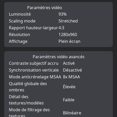
Paramètres vidéo
Luminosité
93%
Scaling mode
Stretched
Rapport hauteur-largeur
4:3
Résolution
1280x960
Affichage
Plein écran
Paramètres vidéo avancés
Contraste subjectif accru
Activé
Synchronisation verticale
Désactivé
Mode anticrénelage MSAA
8x MSAA
Qualité globale des
Élevée
ombres
Détail des
Faible
textures/modèles
Mode de filtrage des
Bilinéaire
textures