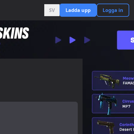
SV
Ladda upp
Logga in