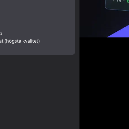
a
at (högsta kvalitet)
d