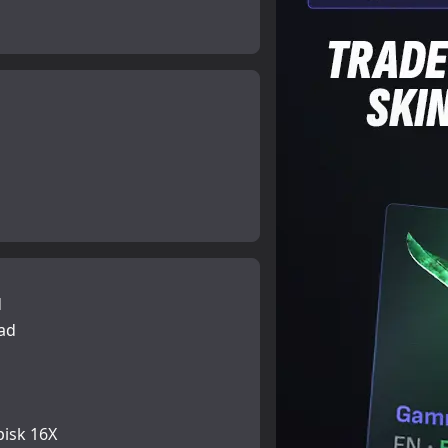
d
rad
pisk 16X