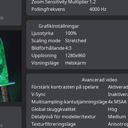
Zoom Sensitivity Multiplier
1.2
Pollingfrekvens
4000 Hz
8N
Grafikinställningar
Ljusstyrka
100%
Scaling mode
Stretched
Bildförhållande
4:3
Upplösning
1280x960
Visningsläge
Helskärm
Avancerad video
Förstärk kontrasten på spelare
Aktivera
V-Sync
Inaktive
Multisampling-kantutjämningsläge
4x MSAA
Global skuggkvalitet
Hög
Detaljnivå för modeller/textur
Medium
Texturfiltreringsläge
Anisotro
_x