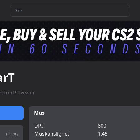
arT
ndrei Piovezan
Mus
DPI
800
Muskänslighet
1.45
History