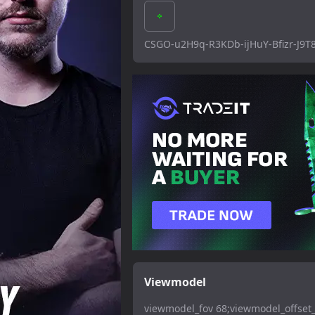
CSGO-u2H9q-R3KDb-ijHuY-Bfizr-J9T
Viewmodel
viewmodel_fov 68;viewmodel_offset