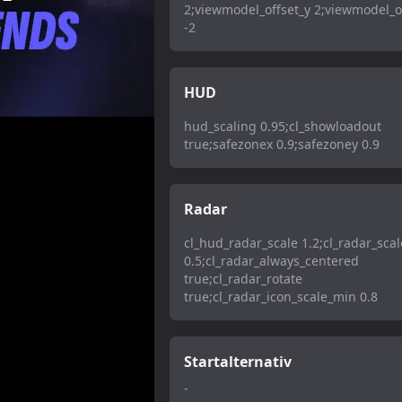
2;viewmodel_offset_y 2;viewmodel_o
-2
HUD
hud_scaling 0.95;cl_showloadout
true;safezonex 0.9;safezoney 0.9
Radar
cl_hud_radar_scale 1.2;cl_radar_scal
0.5;cl_radar_always_centered
true;cl_radar_rotate
true;cl_radar_icon_scale_min 0.8
Startalternativ
-