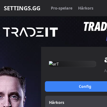
SETTINGS.GG
Pro-spelare
Hårkors
A
Config
Hårkors