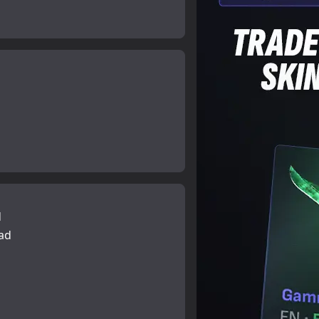
d
rad