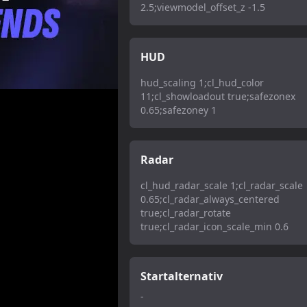
2.5;viewmodel_offset_z -1.5
HUD
hud_scaling 1;cl_hud_color
11;cl_showloadout true;safezonex
0.65;safezoney 1
Radar
cl_hud_radar_scale 1;cl_radar_scale
0.65;cl_radar_always_centered
true;cl_radar_rotate
true;cl_radar_icon_scale_min 0.6
Startalternativ
-