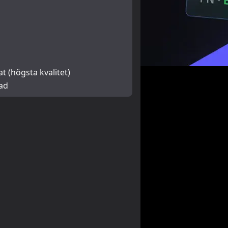
at (högsta kvalitet)
rad