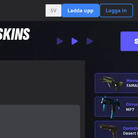
SV
Ladda upp
Logga in