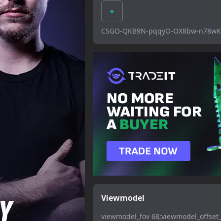
CSGO-QKB9N-pqqyO-OX8bw-n78wK-
Viewmodel
viewmodel_fov 68;viewmodel_offset