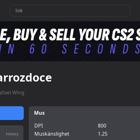
arrozdoce
afael Wing
Mus
DPI
800
Muskänslighet
1.25
History