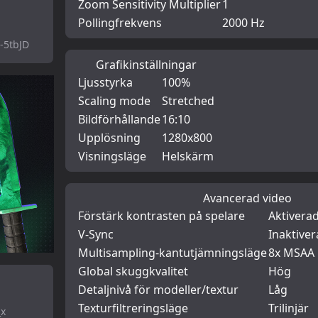
Zoom Sensitivity Multiplier
1
Pollingfrekvens
2000 Hz
5tbJD
Grafikinställningar
Ljusstyrka
100%
Scaling mode
Stretched
Bildförhållande
16:10
Upplösning
1280x800
Visningsläge
Helskärm
Avancerad video
Förstärk kontrasten på spelare
Aktivera
V-Sync
Inaktive
Multisampling-kantutjämningsläge
8x MSAA
Global skuggkvalitet
Hög
Detaljnivå för modeller/textur
Låg
Texturfiltreringsläge
Trilinjär
_x