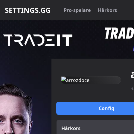
SETTINGS.GG
Pro-spelare
Hårkors
R
Config
Hårkors