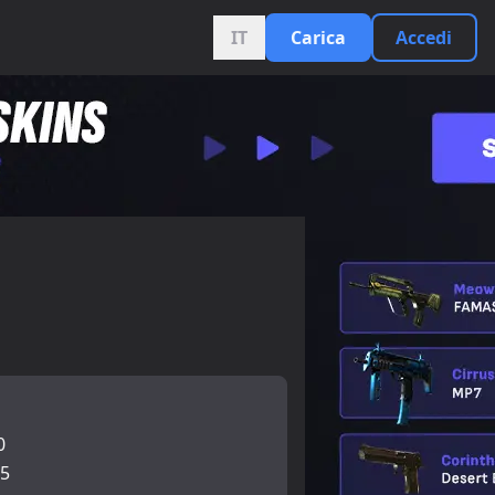
IT
Carica
Accedi
0
25