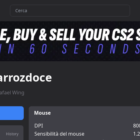
arrozdoce
afael Wing
Mouse
DPI
80
Sensibilità del mouse
1.
History