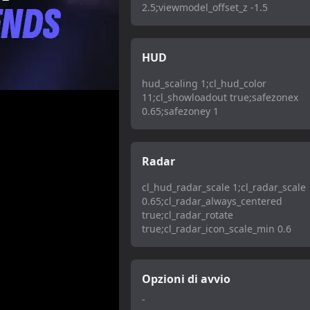
2.5;viewmodel_offset_z -1.5
HUD
hud_scaling 1;cl_hud_color
11;cl_showloadout true;safezonex
0.65;safezoney 1
Radar
cl_hud_radar_scale 1;cl_radar_scale
0.65;cl_radar_always_centered
true;cl_radar_rotate
true;cl_radar_icon_scale_min 0.6
Opzioni di avvio
-