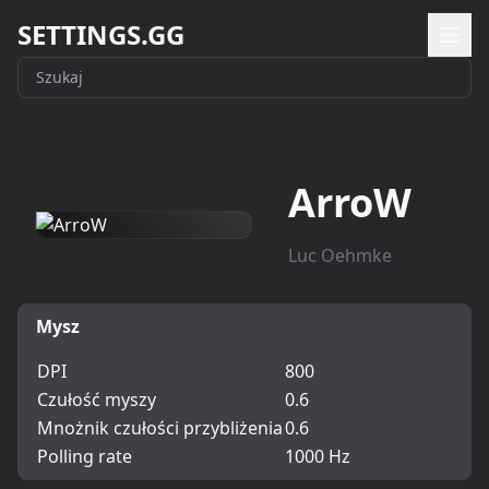
SETTINGS.GG
ArroW
Luc Oehmke
Mysz
DPI
800
Czułość myszy
0.6
Mnożnik czułości przybliżenia
0.6
Polling rate
1000 Hz