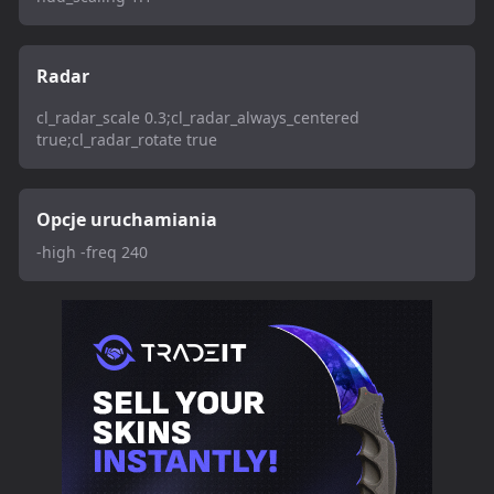
Radar
cl_radar_scale 0.3;cl_radar_always_centered
true;cl_radar_rotate true
Opcje uruchamiania
-high -freq 240