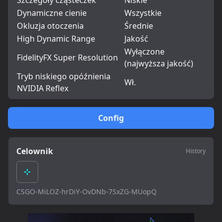
Szczegóły cząsteczek
Niskie
Dynamiczne cienie
Wszystkie
Okluzja otoczenia
Średnie
High Dynamic Range
Jakość
Wyłączone
FidelityFX Super Resolution
(najwyższa jakość)
Tryb niskiego opóźnienia
Wł.
NVIDIA Reflex
Config
Celownik
History
CSGO-MiLOZ-hrDiY-OvDNb-7SxZG-MUopQ