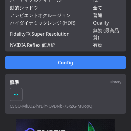
パーティクルディテール
低
動的シャドウ
全て
アンビエントオクルージョン
普通
ハイダイナミックレンジ (HDR)
Quality
無効 (最高品
FidelityFX Super Resolution
質)
NVIDIA Reflex 低遅延
有効
Config
照準
History
CSGO-MiLOZ-hrDiY-OvDNb-7SxZG-MUopQ