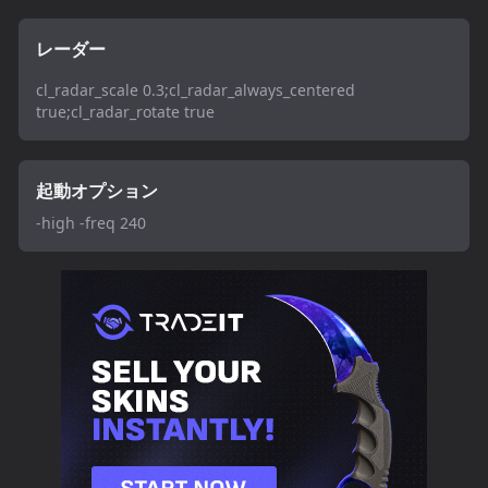
レーダー
cl_radar_scale 0.3;cl_radar_always_centered
true;cl_radar_rotate true
起動オプション
-high -freq 240