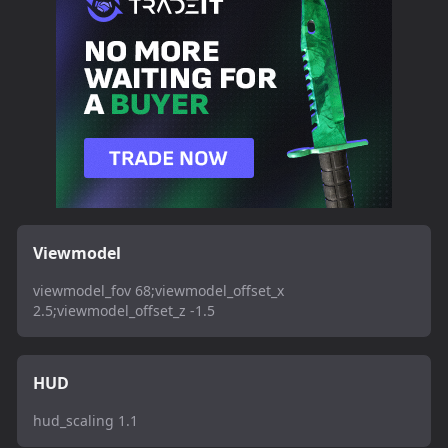
Viewmodel
viewmodel_fov 68;viewmodel_offset_x
2.5;viewmodel_offset_z -1.5
HUD
hud_scaling 1.1