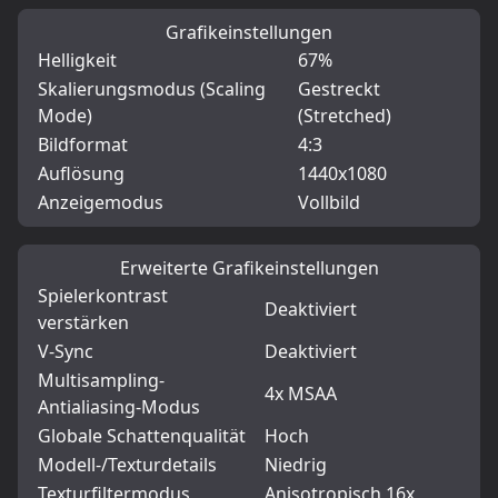
Grafikeinstellungen
Helligkeit
67%
Skalierungsmodus (Scaling
Gestreckt
Mode)
(Stretched)
Bildformat
4:3
Auflösung
1440x1080
Anzeigemodus
Vollbild
Erweiterte Grafikeinstellungen
Spielerkontrast
Deaktiviert
verstärken
V-Sync
Deaktiviert
Multisampling-
4x MSAA
Antialiasing-Modus
Globale Schattenqualität
Hoch
Modell-/Texturdetails
Niedrig
Texturfiltermodus
Anisotropisch 16x