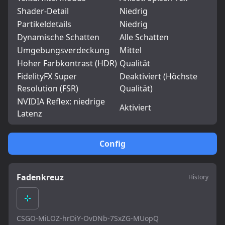
Shader-Detail
Niedrig
Partikeldetails
Niedrig
Dynamische Schatten
Alle Schatten
Umgebungsverdeckung
Mittel
Hoher Farbkontrast (HDR)
Qualität
FidelityFX Super
Deaktiviert (Höchste
Resolution (FSR)
Qualität)
NVIDIA Reflex: niedrige
Aktiviert
Latenz
Config
Fadenkreuz
History
CSGO-MiLOZ-hrDiY-OvDNb-7SxZG-MUopQ