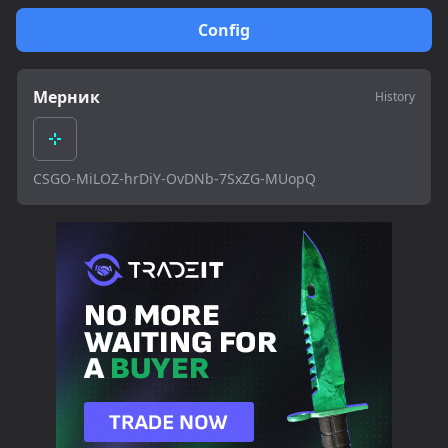
Config
Мерник
History
CSGO-MiLOZ-hrDiY-OvDNb-7SxZG-MUopQ