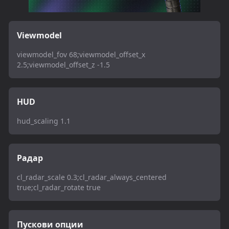
Viewmodel
viewmodel_fov 68;viewmodel_offset_x
2.5;viewmodel_offset_z -1.5
HUD
hud_scaling 1.1
Радар
cl_radar_scale 0.3;cl_radar_always_centered
true;cl_radar_rotate true
Пускови опции