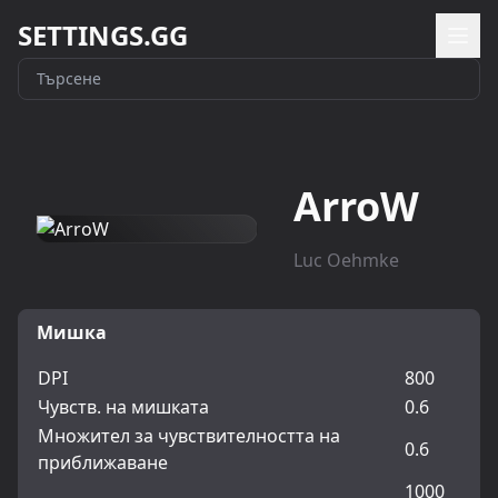
SETTINGS.GG
ArroW
Luc Oehmke
Мишка
DPI
800
Чувств. на мишката
0.6
Множител за чувствителността на
0.6
приближаване
1000