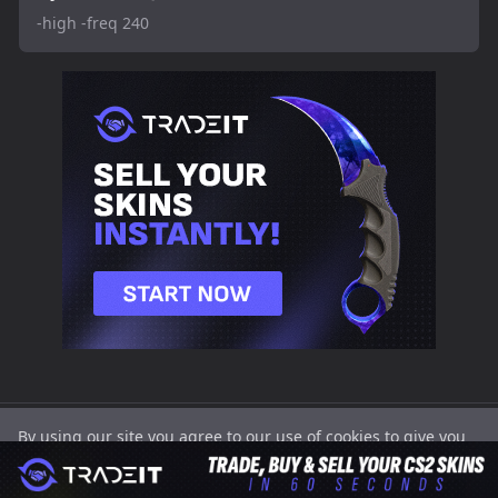
-high -freq 240
SETTINGS.GG
CS2
Valorant
CS2
Cookies
Поверителност
By using our site you agree to our use of cookies to give you
2025 |
Crosshairs
Crosshairs |
Players
the best experience on our website.
Got it
|