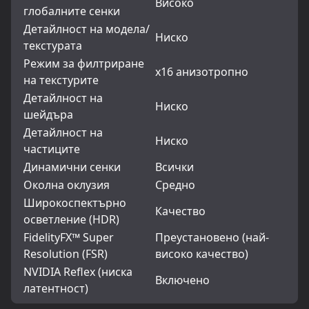
Високо
глобалните сенки
Детайлност на модела/
Ниско
текстурата
Режим за филтриране
x16 анизотропно
на текстурите
Детайлност на
Ниско
шейдъра
Детайлност на
Ниско
частиците
Динамични сенки
Всички
Околна оклузия
Средно
Широкоспектърно
Качество
осветление (HDR)
FidelityFX™ Super
Преустановено (най-
Resolution (FSR)
високо качество)
NVIDIA Reflex (ниска
Включено
латентност)