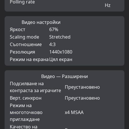
Polling rate
Hz
Видео настройки
Яркост
67%
Scaling mode
Stretched
Съотношение
4:3
Резолюция
1440x1080
Режим на екрана
Цял екран
Видео — Разширени
Подсилване на
Преустановено
контраста за играчите
Верт. синхрон
Преустановено
Режим на
многоточково
x4 MSAA
приглаждане
Качество на