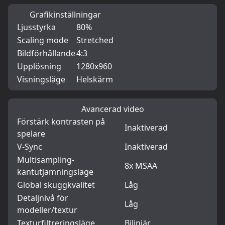
Grafikinställningar
Ljusstyrka
80%
Scaling mode
Stretched
Bildförhållande
4:3
Upplösning
1280x960
Visningsläge
Helskärm
Avancerad video
Förstärk kontrasten på
Inaktiverad
spelare
V-Sync
Inaktiverad
Multisampling-
8x MSAA
kantutjämningsläge
Global skuggkvalitet
Låg
Detaljnivå för
Låg
modeller/textur
Texturfiltreringsläge
Bilinjär