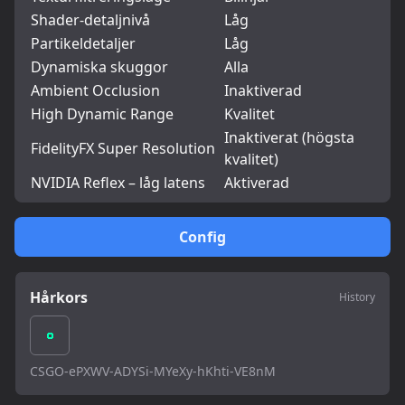
Shader-detaljnivå
Låg
Partikeldetaljer
Låg
Dynamiska skuggor
Alla
Ambient Occlusion
Inaktiverad
High Dynamic Range
Kvalitet
Inaktiverat (högsta
FidelityFX Super Resolution
kvalitet)
NVIDIA Reflex – låg latens
Aktiverad
Config
Hårkors
History
CSGO-ePXWV-ADYSi-MYeXy-hKhti-VE8nM