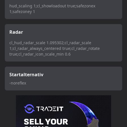
hud_scaling 1;cl_showloadout true;safezonex
1;safezoney 1
Radar
cl_hud_radar_scale 1.095302;cl_radar_scale
1;cl_radar_always_centered true;cl_radar_rotate
true;cl_radar_icon_scale_min 0.6
Startalternativ
-noreflex