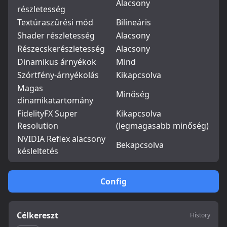
Alacsony
részletesség
Textúraszűrési mód
Bilineáris
Shader részletesség
Alacsony
Részecskerészletesség
Alacsony
Dinamikus árnyékok
Mind
Szórtfény-árnyékolás
Kikapcsolva
Magas
Minőség
dinamikatartomány
FidelityFX Super
Kikapcsolva
Resolution
(legmagasabb minőség)
NVIDIA Reflex alacsony
Bekapcsolva
késleltetés
Config
Célkereszt
History