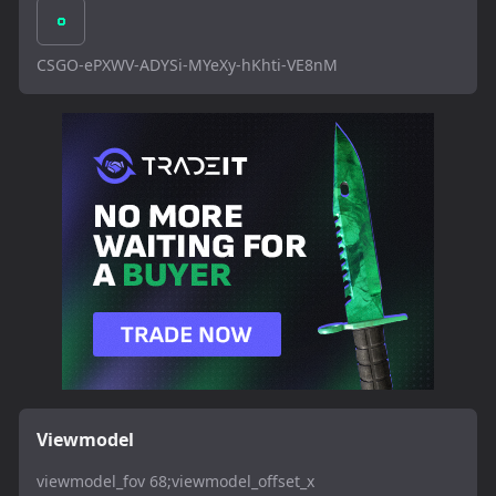
CSGO-ePXWV-ADYSi-MYeXy-hKhti-VE8nM
Viewmodel
viewmodel_fov 68;viewmodel_offset_x