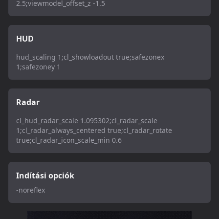
2.5;viewmodel_offset_z -1.5
HUD
hud_scaling 1;cl_showloadout true;safezonex
1;safezoney 1
Radar
cl_hud_radar_scale 1.095302;cl_radar_scale
1;cl_radar_always_centered true;cl_radar_rotate
true;cl_radar_icon_scale_min 0.6
Indítási opciók
-noreflex