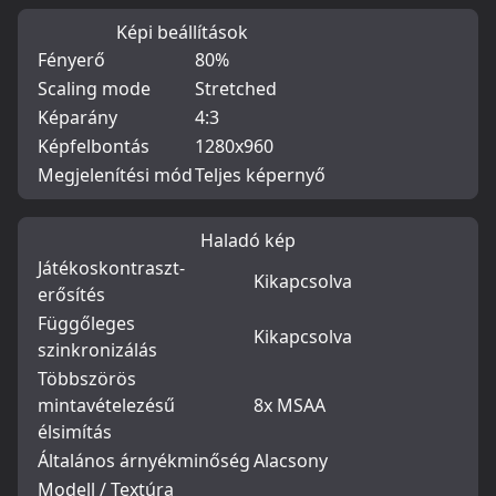
Képi beállítások
Fényerő
80%
Scaling mode
Stretched
Képarány
4:3
Képfelbontás
1280x960
Megjelenítési mód
Teljes képernyő
Haladó kép
Játékoskontraszt-
Kikapcsolva
erősítés
Függőleges
Kikapcsolva
szinkronizálás
Többszörös
mintavételezésű
8x MSAA
élsimítás
Általános árnyékminőség
Alacsony
Modell / Textúra