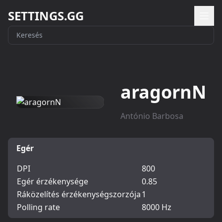
SETTINGS.GG
aragornN
António Barbosa
Egér
DPI
800
Egér érzékenysége
0.85
Ráközelítés érzékenységszorzója
1
Polling rate
8000 Hz