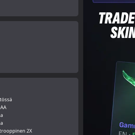
ä
ytössä
SAA
ea
ea
trooppinen 2X