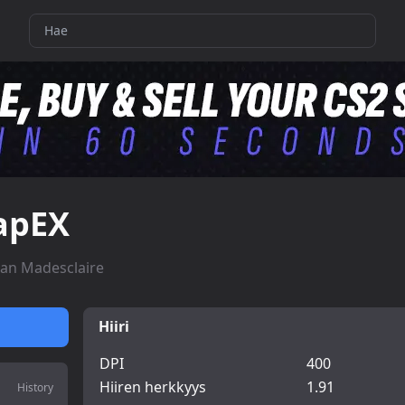
apEX
an Madesclaire
Hiiri
DPI
400
Hiiren herkkyys
1.91
History