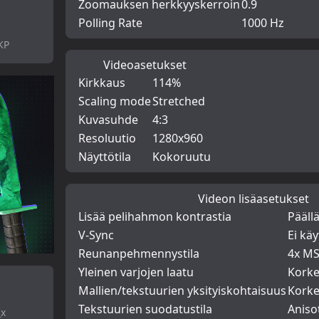
Zoomauksen herkkyyskerroin
0.9
Polling Rate
1000 Hz
KP
Videoasetukset
Kirkkaus
114%
Scaling mode
Stretched
Kuvasuhde
4:3
Resoluutio
1280x960
Näyttötila
Kokoruutu
Videon lisäasetukset
Lisää pelihahmon kontrastia
Pääll
V-Sync
Ei kä
Reunanpehmennystila
4x M
Yleinen varjojen laatu
Kork
Mallien/tekstuurien yksityiskohtaisuus
Kork
Tekstuurien suodatustila
Aniso
_x