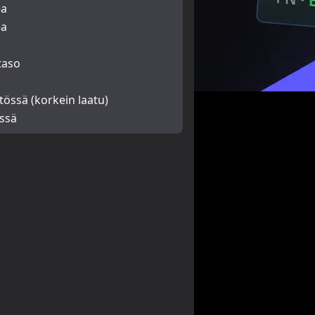
ea
ea
i
taso
tössä (korkein laatu)
ssä