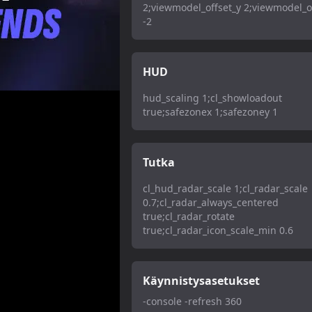
2;viewmodel_offset_y 2;viewmodel_o
-2
HUD
hud_scaling 1;cl_showloadout
true;safezonex 1;safezoney 1
Tutka
cl_hud_radar_scale 1;cl_radar_scale
0.7;cl_radar_always_centered
true;cl_radar_rotate
true;cl_radar_icon_scale_min 0.6
Käynnistysasetukset
-console -refresh 360