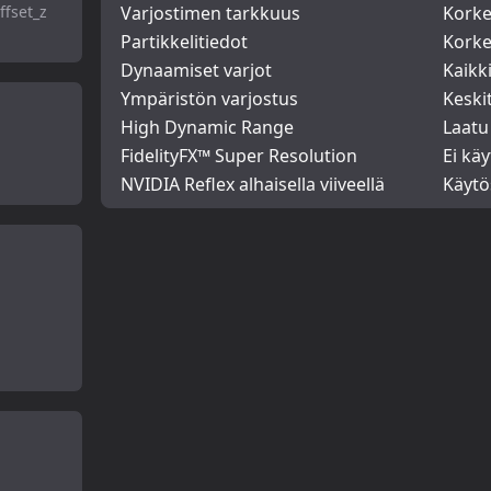
ffset_z
Varjostimen tarkkuus
Kork
Partikkelitiedot
Kork
Dynaamiset varjot
Kaikk
Ympäristön varjostus
Keski
High Dynamic Range
Laatu
FidelityFX™ Super Resolution
Ei käy
NVIDIA Reflex alhaisella viiveellä
Käytö