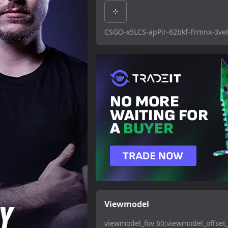
CSGO-x5LCS-apPir-62bkf-Frmnx-3ve
Viewmodel
viewmodel_fov 60;viewmodel_offset