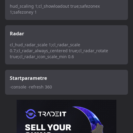
hud_scaling 1;cl_showloadout true;safezonex
1;safezoney 1
Radar
cl_hud_radar_scale 1;cl_radar_scale
0.7;cl_radar_always_centered true;cl_radar_rotate
true;cl_radar_icon_scale_min 0.6
Startparametre
-console -refresh 360