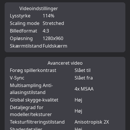
Videoindstillinger
Lysstyrke
114%
Scaling mode
Stretched
Billedformat
4:3
Opløsning
1280x960
Skærmtilstand
Fuldskærm
Avanceret video
Forøg spillerkontrast
Slået til
V-Sync
Slået fra
Multisampling Anti-
4x MSAA
aliasingstilstand
Global skygge-kvalitet
Høj
Detaljegrad for
Høj
modeller/teksturer
Teksturfiltreringstilstand
Anisotropisk 2X
Shaderdetaljer
Høj