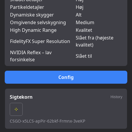
Partikeldetajler
Høj
Dynamiske skygger
Alt
Omgivende selvskygning
Medium
High Dynamic Range
Kvalitet
Slået fra (højeste
FidelityFX Super Resolution
kvalitet)
NVIDIA Reflex – lav
Slået til
forsinkelse
Config
Sigtekorn
History
CSGO-x5LCS-apPir-62bkf-Frmnx-3veKP