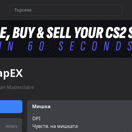
apEX
an Madesclaire
Мишка
DPI
Чувств. на мишката
History