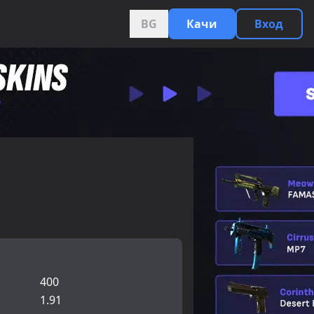
BG
Качи
Вход
400
1.91