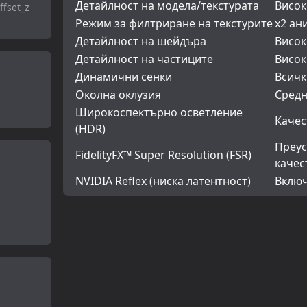
Детайлност на модела/текстурата
Висок
ffset_z
Режим за филтриране на текстурите
x2 ан
Детайлност на шейдъра
Висок
Детайлност на частиците
Висок
Динамични сенки
Всичк
Околна оклузия
Сред
Широкоспектърно осветление
Качес
(HDR)
Преус
FidelityFX™ Super Resolution (FSR)
качес
NVIDIA Reflex (ниска латентност)
Вклю