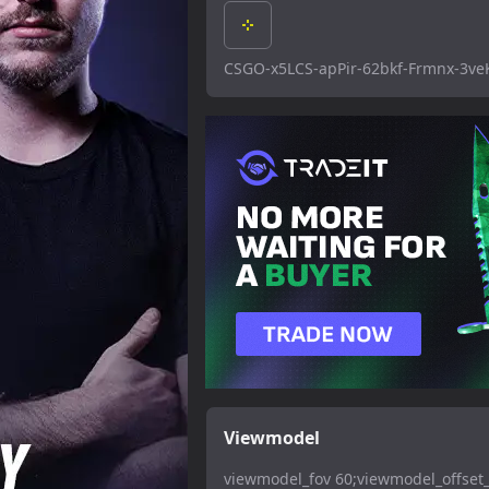
CSGO-x5LCS-apPir-62bkf-Frmnx-3ve
Viewmodel
viewmodel_fov 60;viewmodel_offset