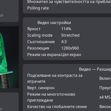
Множител за чувствителността на прибл
Polling rate
KP
Видео настройки
Яркост
114%
Scaling mode
Stretched
Съотношение
4:3
Резолюция
1280x960
Режим на екрана
Цял екран
Видео — Разши
Подсилване на контраста за
Вклю
играчите
Верт. синхрон
Преус
Режим на многоточково
x4 MS
приглаждане
Качество на глобалните сенки
Висок
_x