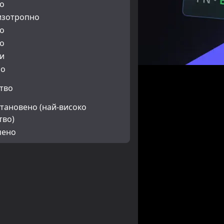
о
изотропно
о
о
и
но
тво
тановено (най-високо
тво)
чено