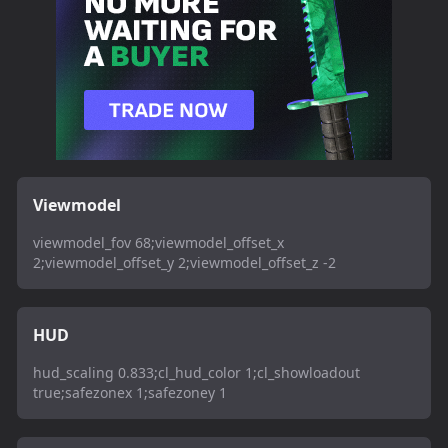
Viewmodel
viewmodel_fov 68;viewmodel_offset_x
2;viewmodel_offset_y 2;viewmodel_offset_z -2
HUD
hud_scaling 0.833;cl_hud_color 1;cl_showloadout
true;safezonex 1;safezoney 1