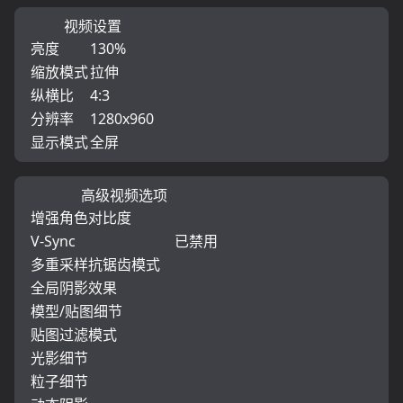
视频设置
亮度
130%
缩放模式
拉伸
纵横比
4:3
分辨率
1280x960
显示模式
全屏
高级视频选项
增强角色对比度
V-Sync
已禁用
多重采样抗锯齿模式
全局阴影效果
模型/贴图细节
贴图过滤模式
光影细节
粒子细节