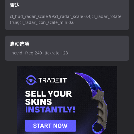
雷达
cl_hud_radar_scale 99;cl_radar_scale 0.4;cl_radar_rotate
true;cl_radar_icon_scale_min 0.6
启动选项
-novid -freq 240 -tickrate 128