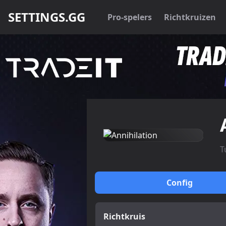
SETTINGS.GG
Pro-spelers
Richtkruizen
T
Config
Richtkruis