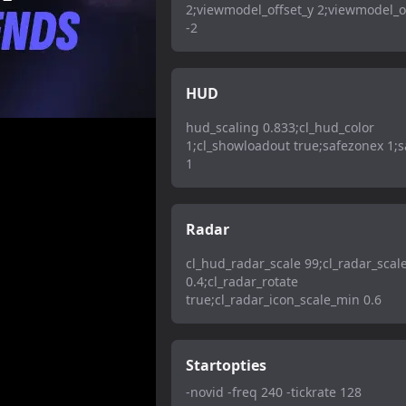
2;viewmodel_offset_y 2;viewmodel_o
-2
HUD
hud_scaling 0.833;cl_hud_color
1;cl_showloadout true;safezonex 1;
1
Radar
cl_hud_radar_scale 99;cl_radar_scal
0.4;cl_radar_rotate
true;cl_radar_icon_scale_min 0.6
Startopties
-novid -freq 240 -tickrate 128