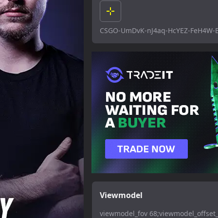
CSGO-UmDvK-nJ4aq-HcYEZ-FeH4W-
Viewmodel
viewmodel_fov 68;viewmodel_offset