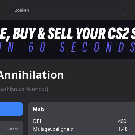
Annihilation
uvshintugs Nyamdorj
Muis
DPI
400
Muisgevoeligheid
1.48
History