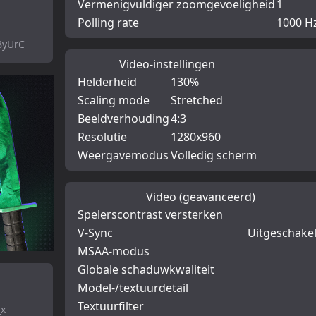
Vermenigvuldiger zoomgevoeligheid
1
Polling rate
1000 H
ByUrC
Video-instellingen
Helderheid
130%
Scaling mode
Stretched
Beeldverhouding
4:3
Resolutie
1280x960
Weergavemodus
Volledig scherm
Video (geavanceerd)
Spelerscontrast versterken
V-Sync
Uitgeschake
MSAA-modus
Globale schaduwkwaliteit
Model-/textuurdetail
Textuurfilter
_x