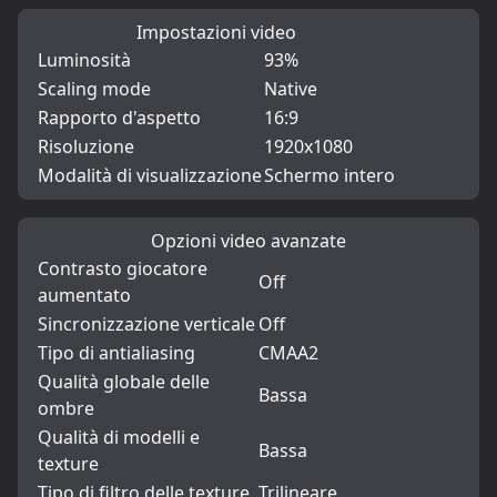
Impostazioni video
Luminosità
93%
Scaling mode
Native
Rapporto d'aspetto
16:9
Risoluzione
1920x1080
Modalità di visualizzazione
Schermo intero
Opzioni video avanzate
Contrasto giocatore
Off
aumentato
Sincronizzazione verticale
Off
Tipo di antialiasing
CMAA2
Qualità globale delle
Bassa
ombre
Qualità di modelli e
Bassa
texture
Tipo di filtro delle texture
Trilineare