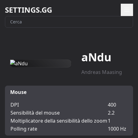
SETTINGS.GG
aNdu
Andreas Maasing
Mouse
DPI
400
Sensibilità del mouse
2.2
Moltiplicatore della sensibilità dello zoom
1
Polling rate
1000 Hz