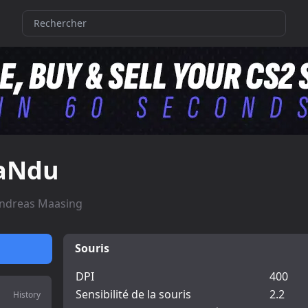
aNdu
ndreas Maasing
Souris
DPI
400
Sensibilité de la souris
2.2
History