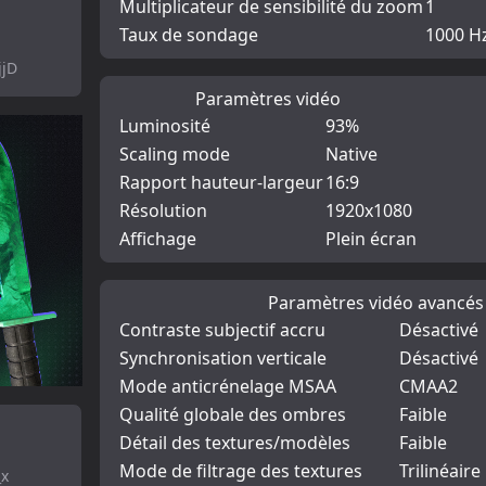
Multiplicateur de sensibilité du zoom
1
Taux de sondage
1000 H
jjD
Paramètres vidéo
Luminosité
93%
Scaling mode
Native
Rapport hauteur-largeur
16:9
Résolution
1920x1080
Affichage
Plein écran
Paramètres vidéo avancés
Contraste subjectif accru
Désactivé
Synchronisation verticale
Désactivé
Mode anticrénelage MSAA
CMAA2
Qualité globale des ombres
Faible
Détail des textures/modèles
Faible
Mode de filtrage des textures
Trilinéaire
_x