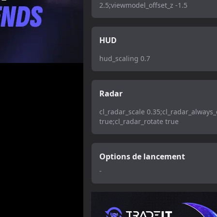
2.5;viewmodel_offset_z -1.5
HUD
hud_scaling 0.7
Radar
cl_radar_scale 0.35;cl_radar_always
true;cl_radar_rotate true
Options de lancement
-