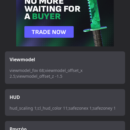
Viewmodel
viewmodel_fov 68;viewmodel_offset_x
2.5;viewmodel_offset_z -1.5
HUD
hud_scaling 1;cl_hud_color 11;safezonex 1;safezoney 1
Ραντάρ