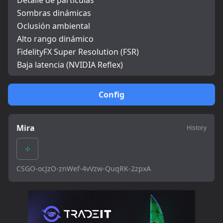
Detalle de partículas
Sombras dinámicas
Oclusión ambiental
Alto rango dinámico
FidelityFX Super Resolution (FSR)
Baja latencia (NVIDIA Reflex)
Config
Mira
History
CSGO-ocJzO-znWef-4vVzw-QuqRK-2zpxA