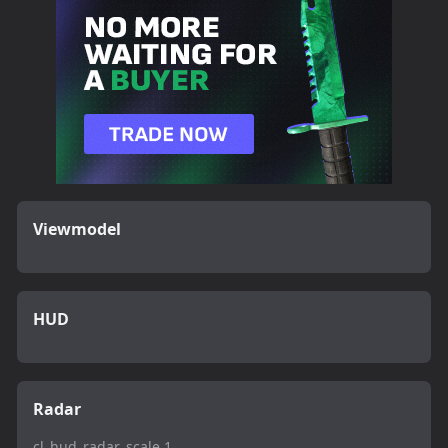
Viewmodel
HUD
Radar
cl_hud_radar_scale 1