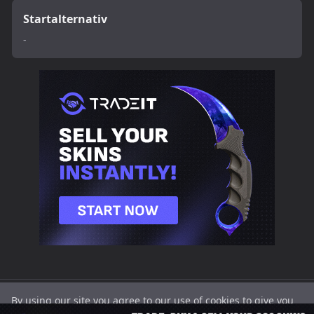
Startalternativ
-
SETTINGS.GG
CS2
Valorant
CS2
Cookies
Integritet
By using our site you agree to our use of cookies to give you
2025 |
Crosshairs
Crosshairs |
Players