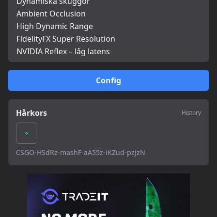
Dynamiska skuggor
Ambient Occlusion
High Dynamic Range
FidelityFX Super Resolution
NVIDIA Reflex – låg latens
Config
Hårkors
History
CSGO-HSdRz-mashF-aA55z-iKZud-pzJzN