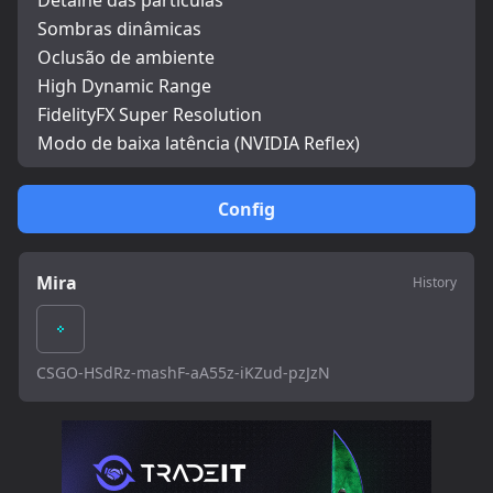
Detalhe das partículas
Sombras dinâmicas
Oclusão de ambiente
High Dynamic Range
FidelityFX Super Resolution
Modo de baixa latência (NVIDIA Reflex)
Config
Mira
History
CSGO-HSdRz-mashF-aA55z-iKZud-pzJzN