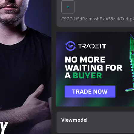
CSGO-HSdRz-mashF-aA55z-iKZud-p
Viewmodel