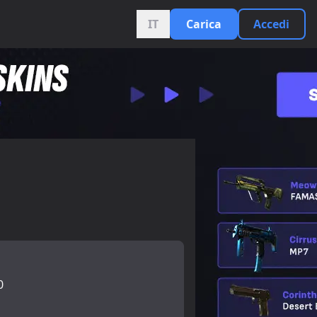
IT
Carica
Accedi
0