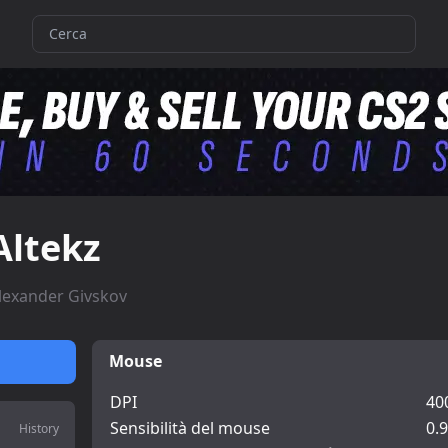
Altekz
lexander Givskov
Mouse
DPI
40
Sensibilità del mouse
0.9
History