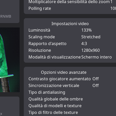
Moltiplicatore della sensibilità dello zoom
1
Polling rate
10
-ERNMB
Impostazioni video
Luminosità
133%
Scaling mode
Stretched
Rapporto d'aspetto
4:3
Risoluzione
1280x960
Modalità di visualizzazione
Schermo intero
Opzioni video avanzate
Contrasto giocatore aumentato
Off
Sincronizzazione verticale
Off
Tipo di antialiasing
Qualità globale delle ombre
Qualità di modelli e texture
Tipo di filtro delle texture
_x