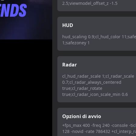
2.5;viewmodel_offset_z -1.5
HUD
hud_scaling 0.9;cl_hud_color 11;saf
1;safezoney 1
Radar
cl_hud_radar_scale 1;cl_radar_scale
0.7;cl_radar_always_centered
true;cl_radar_rotate
true;cl_radar_icon_scale_min 0.6
Opzioni di avvio
+fps_max 400 -freq 240 -console -tic
128 -novid -rate 786432 +cl_interp_r